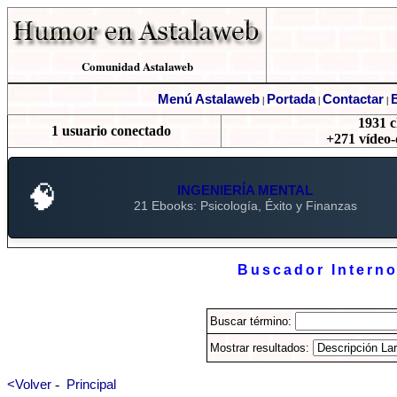
Comunidad Astalaweb
Menú Astalaweb
Portada
Contactar
B
|
|
|
1931 c
1 usuario conectado
+271 vídeo-
🧠
INGENIERÍA MENTAL
21 Ebooks: Psicología, Éxito y Finanzas
Buscador Intern
Buscar término:
Mostrar resultados:
-
<Volver
Principal