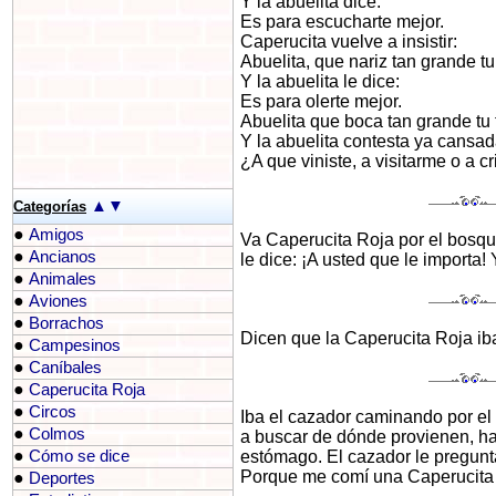
Y la abuelita dice:
Es para escucharte mejor.
Caperucita vuelve a insistir:
Abuelita, que nariz tan grande tu
Y la abuelita le dice:
Es para olerte mejor.
Abuelita que boca tan grande tu 
Y la abuelita contesta ya cansa
¿A que viniste, a visitarme o a c
▲
▼
Categorías
●
Amigos
Va Caperucita Roja por el bosque
●
Ancianos
le dice: ¡A usted que le importa
●
Animales
●
Aviones
●
Borrachos
Dicen que la Caperucita Roja iba
●
Campesinos
●
Caníbales
●
Caperucita Roja
●
Circos
Iba el cazador caminando por e
●
Colmos
a buscar de dónde provienen, has
●
Cómo se dice
estómago. El cazador le pregunta
Porque me comí una Caperucita 
●
Deportes