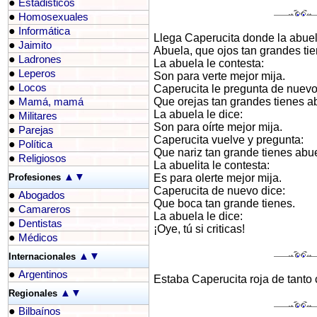
●
Estadisticos
●
Homosexuales
●
Informática
Llega Caperucita donde la abuela
●
Jaimito
Abuela, que ojos tan grandes tie
●
Ladrones
La abuela le contesta:
●
Leperos
Son para verte mejor mija.
●
Locos
Caperucita le pregunta de nuevo
●
Que orejas tan grandes tienes ab
Mamá, mamá
La abuela le dice:
●
Militares
Son para oírte mejor mija.
●
Parejas
Caperucita vuelve y pregunta:
●
Política
Que nariz tan grande tienes abue
●
Religiosos
La abuelita le contesta:
▲
▼
Profesiones
Es para olerte mejor mija.
Caperucita de nuevo dice:
●
Abogados
Que boca tan grande tienes.
●
Camareros
La abuela le dice:
●
Dentistas
¡Oye, tú si criticas!
●
Médicos
▲
▼
Internacionales
●
Argentinos
Estaba Caperucita roja de tanto c
▲
▼
Regionales
●
Bilbaínos