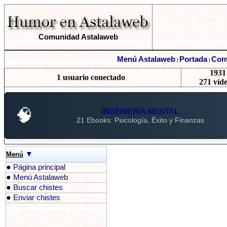
Comunidad Astalaweb
Menú Astalaweb
Portada
Cont
|
|
1931 
1 usuario conectado
271 víde
🧠
INGENIERÍA MENTAL
21 Ebooks: Psicología, Éxito y Finanzas
▼
Menú
●
Página principal
●
Menú Astalaweb
●
Buscar chistes
●
Enviar chistes