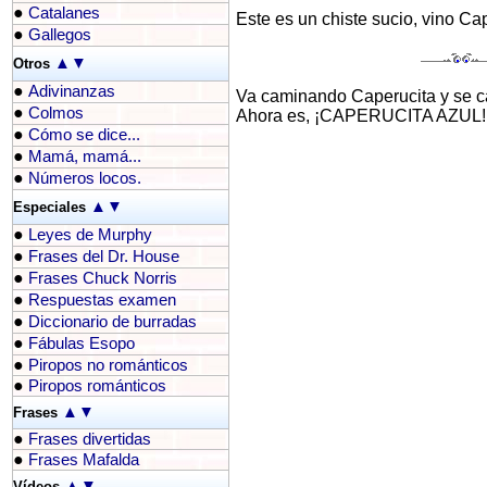
●
Catalanes
Este es un chiste sucio, vino Ca
●
Gallegos
▲
▼
Otros
●
Adivinanzas
Va caminando Caperucita y se ca
●
Colmos
Ahora es, ¡CAPERUCITA AZUL!
●
Cómo se dice...
●
Mamá, mamá...
●
Números locos.
▲
▼
Especiales
●
Leyes de Murphy
●
Frases del Dr. House
●
Frases Chuck Norris
●
Respuestas examen
●
Diccionario de burradas
●
Fábulas Esopo
●
Piropos no románticos
●
Piropos románticos
▲
▼
Frases
●
Frases divertidas
●
Frases Mafalda
▲
▼
Vídeos