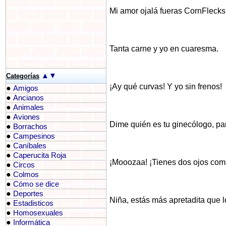
Mi amor ojalá fueras CornFlecks 
Tanta carne y yo en cuaresma.
▲
▼
Categorías
¡Ay qué curvas! Y yo sin frenos!
●
Amigos
●
Ancianos
●
Animales
●
Aviones
Dime quién es tu ginecólogo, pa
●
Borrachos
●
Campesinos
●
Caníbales
●
Caperucita Roja
¡Mooozaa! ¡Tienes dos ojos como
●
Circos
●
Colmos
●
Cómo se dice
●
Deportes
Niña, estás más apretadita que l
●
Estadisticos
●
Homosexuales
●
Informática