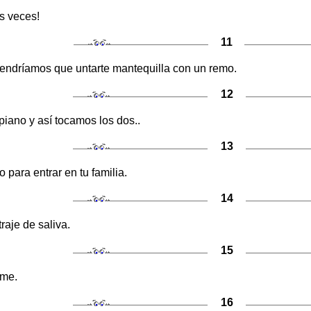
s veces!
11
, tendríamos que untarte mantequilla con un remo.
12
piano y así tocamos los dos..
13
 para entrar en tu familia.
14
raje de saliva.
15
rme.
16