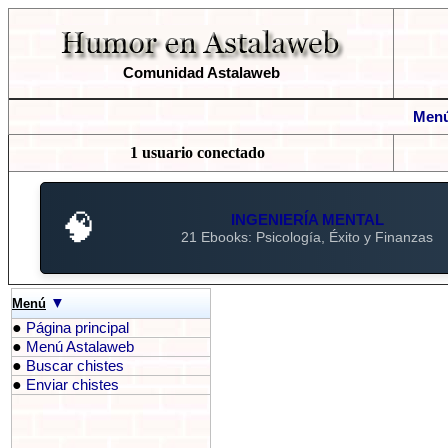
Comunidad Astalaweb
Menú
1 usuario conectado
🧠
INGENIERÍA MENTAL
21 Ebooks: Psicología, Éxito y Finanzas
▼
Menú
●
Página principal
●
Menú Astalaweb
●
Buscar chistes
●
Enviar chistes