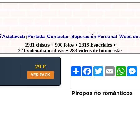
 Astalaweb
Portada
Contactar
Superación Personal
Webs de 
|
|
|
|
1931 chistes + 900 fotos + 2816 Especiales +
271 vídeo-diapositivas + 283 vídeos de humoristas
29 €
Share
Facebook
Twitter
Email
Whats
M
VER PACK
Piropos no románticos