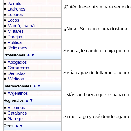
●
Jaimito
¡Quién fuese bizco para verte do
●
Ladrones
●
Leperos
●
Locos
●
Mamá, mamá
¡¡Niña!! Si tu culo fuera tostada
●
Militares
●
Parejas
●
Política
●
Religiosos
Señora, le cambio la hija por un 
▲
▼
Profesiones
●
Abogados
●
Camareros
Sería capaz de follarme a tu perro
●
Dentistas
●
Médicos
▲
▼
Internacionales
●
Argentinos
Estás tan buena que te haría un t
▲
▼
Regionales
●
Bilbaínos
●
Catalanes
Si me caigo ya sé donde agarra
●
Gallegos
▲
▼
Otros