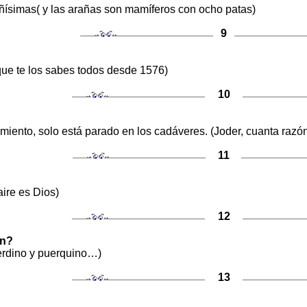
ísimas( y las arañas son mamíferos con ocho patas)
9
que te los sabes todos desde 1576)
10
iento, solo está parado en los cadáveres. (Joder, cuanta razón
11
aire es Dios)
12
en?
cerdino y puerquino…)
13