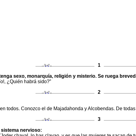
1
tenga sexo, monarquía, religión y misterio. Se ruega breve
Mío!, ¿Quién habrá sido?”
2
en todos. Conozco el de Majadahonda y Alcobendas. De todas 
3
 sistema nervioso:
 (Joder chaval, lo has clavao, y es que las mujeres te sacan de 