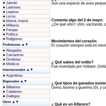
●
Jaimito
Son una especie de aves pequeñ
●
Ladrones
●
Leperos
●
Locos
Comenta algo del 2 de mayo:
●
Mamá, mamá
¿De qué año?. (Ahí, vacilando, 
●
Militares
●
Parejas
●
Política
●
Religiosos
Movimientos del corazón:
▲
▼
Profesiones
El corazón siempre está en movim
●
Abogados
●
Camareros
●
Dentistas
¿ Qué sabes del voltio?
●
Médicos
Fue inventado por Voltaire. (Volt
▲
▼
Internacionales
●
Argentinos
▲
▼
Regionales
¿ Qué tipos de ganados exist
●
Bilbaínos
Ovino, bovino y guarrino (Sí, y 
●
Catalanes
●
Gallegos
▲
▼
Otros
¿ Qué es un Alfarero?