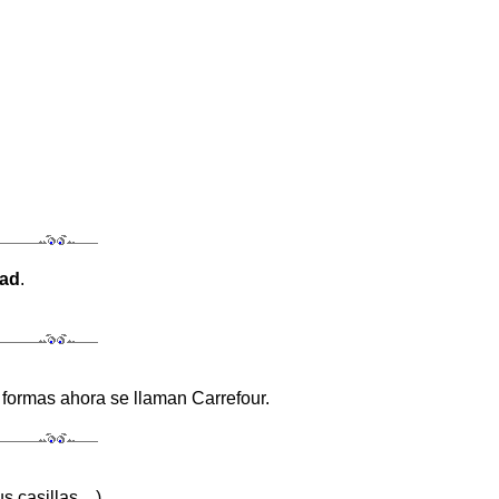
dad
.
formas ahora se llaman Carrefour.
tus casillas…)