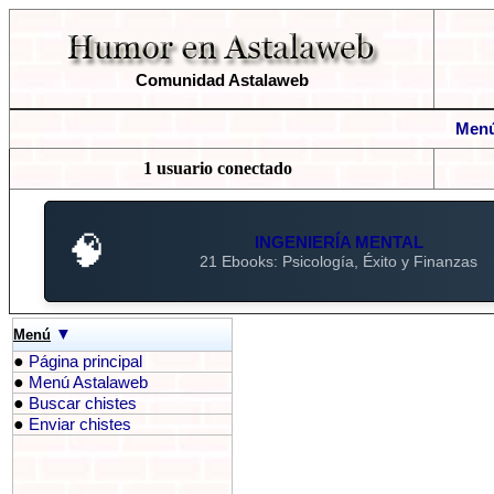
Comunidad Astalaweb
Menú
1 usuario conectado
🧠
INGENIERÍA MENTAL
21 Ebooks: Psicología, Éxito y Finanzas
▼
Menú
●
Página principal
●
Menú Astalaweb
●
Buscar chistes
●
Enviar chistes