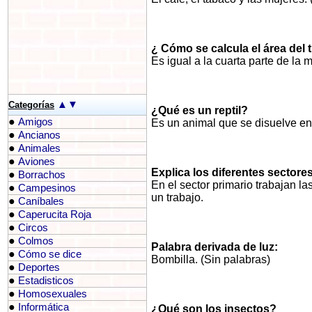
¿ Cómo se calcula el área del 
Es igual a la cuarta parte de la 
▲
▼
Categorías
¿Qué es un reptil?
●
Amigos
Es un animal que se disuelve en 
●
Ancianos
●
Animales
●
Aviones
Explica los diferentes sectore
●
Borrachos
En el sector primario trabajan l
●
Campesinos
un trabajo.
●
Caníbales
●
Caperucita Roja
●
Circos
●
Colmos
Palabra derivada de luz:
●
Cómo se dice
Bombilla. (Sin palabras)
●
Deportes
●
Estadisticos
●
Homosexuales
●
Informática
¿Qué son los insectos?