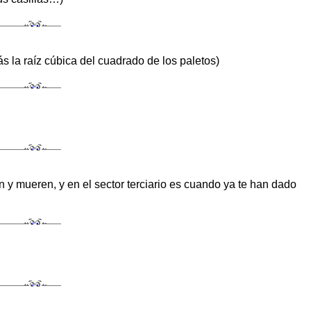
ás la raíz cúbica del cuadrado de los paletos)
n y mueren, y en el sector terciario es cuando ya te han dado