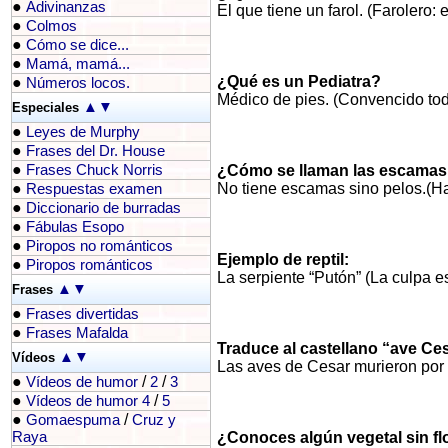
●
Adivinanzas
El que tiene un farol. (Farolero
●
Colmos
●
Cómo se dice...
●
Mamá, mamá...
¿Qué es un Pediatra?
●
Números locos.
Médico de pies. (Convencido tod
▲
▼
Especiales
●
Leyes de Murphy
●
Frases del Dr. House
●
Frases Chuck Norris
¿Cómo se llaman las escamas 
●
No tiene escamas sino pelos.(H
Respuestas examen
●
Diccionario de burradas
●
Fábulas Esopo
●
Piropos no románticos
Ejemplo de reptil:
●
Piropos románticos
La serpiente “Putón” (La culpa e
▲
▼
Frases
●
Frases divertidas
●
Frases Mafalda
Traduce al castellano “ave Ces
▲
▼
Vídeos
Las aves de Cesar murieron por 
●
/
/
Vídeos de humor
2
3
●
/
Vídeos de humor 4
5
●
/
Gomaespuma
Cruz y
Raya
¿Conoces algún vegetal sin fl