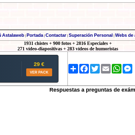
 Astalaweb
Portada
Contactar
Superación Personal
Webs de 
|
|
|
|
1931 chistes + 900 fotos + 2816 Especiales +
271 vídeo-diapositivas + 283 vídeos de humoristas
29 €
Share
Facebook
Twitter
Email
Whats
M
VER PACK
Respuestas a preguntas de exá