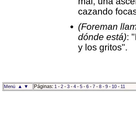
mal, una asce
cazando focas
(Foreman llam
dónde está)
: 
y los gritos".
▲
▼
Páginas:
-
-
-
-
-
-
-
-
-
-
Menú
1
2
3
4
5
6
7
8
9
10
11