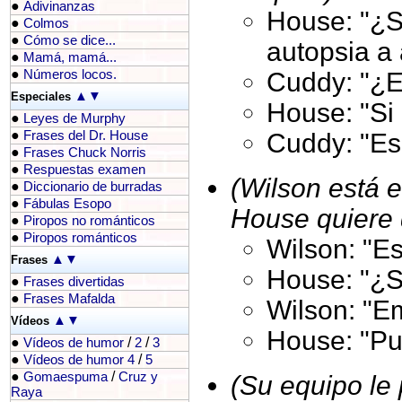
●
Adivinanzas
House: "¿S
●
Colmos
●
Cómo se dice...
autopsia a 
●
Mamá, mamá...
●
Cuddy: "¿E
Números locos.
▲
▼
Especiales
House: "Si
●
Leyes de Murphy
●
Cuddy: "Es 
Frases del Dr. House
●
Frases Chuck Norris
●
Respuestas examen
(Wilson está e
●
Diccionario de burradas
●
Fábulas Esopo
House quiere 
●
Piropos no románticos
●
Piropos románticos
Wilson: "E
▲
▼
Frases
House: "¿
●
Frases divertidas
●
Frases Mafalda
Wilson: "E
▲
▼
Vídeos
House: "Pu
●
/
/
Vídeos de humor
2
3
●
/
Vídeos de humor 4
5
●
/
Gomaespuma
Cruz y
(Su equipo le 
Raya