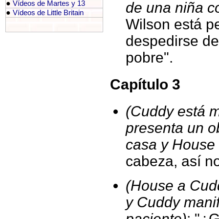
●
de una niña c
Vídeos de Martes y 13
●
Vídeos de Little Britain
Wilson está p
despedirse de
pobre".
Capítulo 3
(Cuddy está m
presenta un o
casa y House 
cabeza, así n
(House a Cudd
y Cuddy manif
paciente)
: "¿