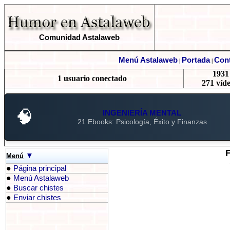
Comunidad Astalaweb
Menú Astalaweb
Portada
Cont
|
|
1931 
1 usuario conectado
271 víde
🧠
INGENIERÍA MENTAL
21 Ebooks: Psicología, Éxito y Finanzas
▼
Menú
●
Página principal
●
Menú Astalaweb
●
Buscar chistes
●
Enviar chistes