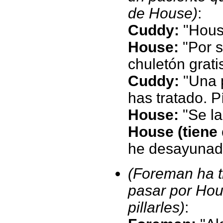
de House)
:
Cuddy:
"House
House:
"Por s
chuletón gratis
Cuddy:
"Una p
has tratado. P
House:
"Se la
House (tiene 
he desayunad
(Foreman ha t
pasar por Hou
pillarles)
: