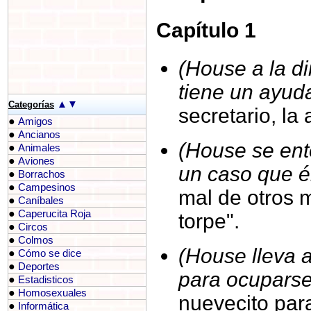
Capítulo 1
(House a la di
tiene un ayud
▲
▼
Categorías
secretario, la
●
Amigos
●
Ancianos
(House se ent
●
Animales
●
Aviones
un caso que él
●
Borrachos
●
Campesinos
mal de otros 
●
Caníbales
●
Caperucita Roja
torpe".
●
Circos
●
Colmos
(House lleva 
●
Cómo se dice
●
Deportes
para ocuparse
●
Estadisticos
●
Homosexuales
nuevecito para
●
Informática