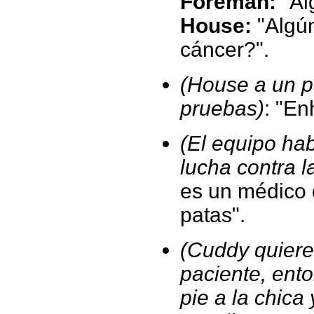
Foreman:
"Alg
House:
"Algún
cáncer?".
(House a un p
pruebas)
: "En
(El equipo ha
lucha contra l
es un médico 
patas".
(Cuddy quiere
paciente, ento
pie a la chica