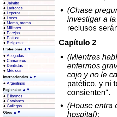
●
Jaimito
●
(Chase pregunt
Ladrones
●
Leperos
investigar a la
●
Locos
●
Mamá, mamá
reclusos será
●
Militares
●
Parejas
●
Política
Capítulo 2
●
Religiosos
▲
▼
Profesiones
(Mientras habl
●
Abogados
●
Camareros
enfermos grav
●
Dentistas
●
Médicos
cojo y no le c
▲
▼
Internacionales
patético, y ni
●
Argentinos
▲
▼
Regionales
consienten".
●
Bilbaínos
●
Catalanes
(House entra e
●
Gallegos
hospital)
:
▲
▼
Otros