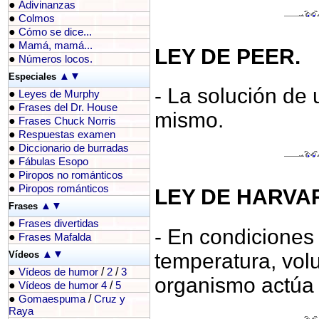
●
Adivinanzas
●
Colmos
●
Cómo se dice...
●
Mamá, mamá...
LEY DE PEER.
●
Números locos.
▲
▼
Especiales
- La solución de
●
Leyes de Murphy
●
Frases del Dr. House
mismo.
●
Frases Chuck Norris
●
Respuestas examen
●
Diccionario de burradas
●
Fábulas Esopo
●
Piropos no románticos
●
Piropos románticos
LEY DE HARVA
▲
▼
Frases
●
Frases divertidas
- En condiciones
●
Frases Mafalda
▲
▼
temperatura, vol
Vídeos
●
/
/
Vídeos de humor
2
3
organismo actúa 
●
/
Vídeos de humor 4
5
●
/
Gomaespuma
Cruz y
Raya