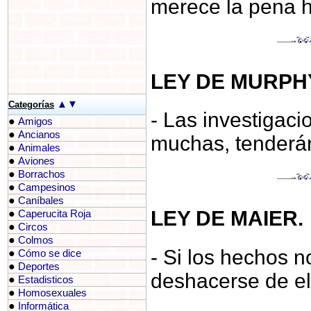
merece la pena h
LEY DE MURPH
▲
▼
Categorías
- Las investigaci
●
Amigos
●
Ancianos
muchas, tenderán
●
Animales
●
Aviones
●
Borrachos
●
Campesinos
●
Caníbales
LEY DE MAIER.
●
Caperucita Roja
●
Circos
●
Colmos
- Si los hechos n
●
Cómo se dice
●
Deportes
deshacerse de el
●
Estadisticos
●
Homosexuales
●
Informática