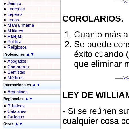
●
Jaimito
●
Ladrones
●
Leperos
COROLARIOS.
●
Locos
●
Mamá, mamá
●
Militares
Cuanto más am
●
Parejas
●
Política
Se puede cons
●
Religiosos
éxito cuando (
▲
▼
Profesiones
●
Abogados
que eliminar 
●
Camareros
●
Dentistas
●
Médicos
▲
▼
Internacionales
●
Argentinos
LEY DE WILLIAM
▲
▼
Regionales
●
Bilbaínos
- Si se reúnen su
●
Catalanes
●
Gallegos
cualquier cosa co
▲
▼
Otros