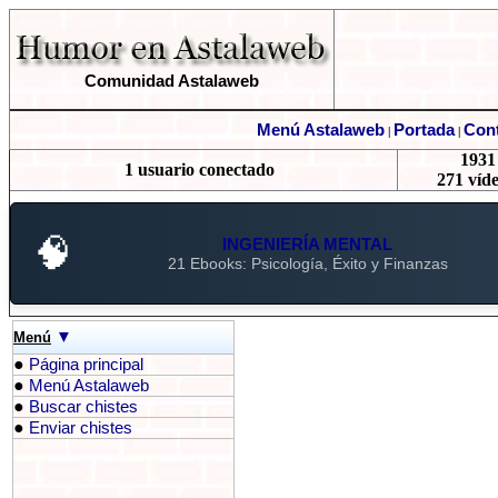
Comunidad Astalaweb
Menú Astalaweb
Portada
Cont
|
|
1931 
1 usuario conectado
271 víde
🧠
INGENIERÍA MENTAL
21 Ebooks: Psicología, Éxito y Finanzas
▼
Menú
●
Página principal
●
Menú Astalaweb
●
Buscar chistes
●
Enviar chistes